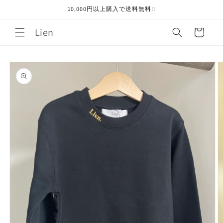
コンテ
10,000円以上購入で送料無料!!
ンツに
進む
カ
Lien
ー
ト
商品情
報にス
キップ