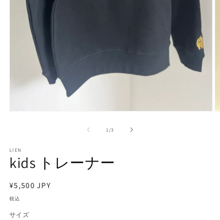
モ
ー
の
1
/
3
ダ
ル
で
LIEN
kids トレーナー
メ
デ
ィ
通
¥5,500 JPY
ア
(1)
(2
常
税込
を
価
開
サイズ
く