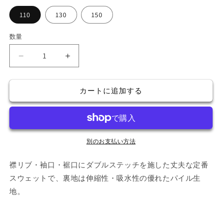
格
110
130
150
数量
kids
kids
ト
ト
レ
レ
カートに追加する
ー
ー
ナ
ナ
ー
ー
の
の
数
数
別のお支払い方法
量
量
襟リブ・袖口・裾口にダブルステッチを施した丈夫な定番
を
を
減
増
スウェットで、裏地は伸縮性・吸水性の優れたパイル生
ら
や
地。
す
す