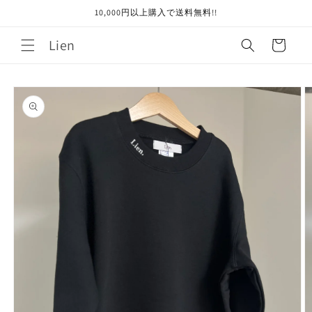
コンテ
10,000円以上購入で送料無料!!
ンツに
進む
カ
Lien
ー
ト
商品情
報にス
キップ