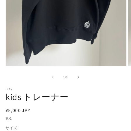
モ
ー
の
1
/
3
ダ
ル
で
LIEN
kids トレーナー
メ
デ
ィ
通
¥5,000 JPY
ア
(1)
(2
常
税込
を
価
開
サイズ
く