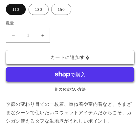
格
110
130
150
数量
kids
kids
ト
ト
レ
レ
カートに追加する
ー
ー
ナ
ナ
ー
ー
の
の
数
数
別のお支払い方法
量
量
季節の変わり目での一枚着、重ね着や室内着など、さまざ
を
を
減
増
まなシーンで使いたいスウェットアイテムだからこそ、ガ
ら
や
シガシ使えるタフな生地厚がうれしいポイント。
す
す