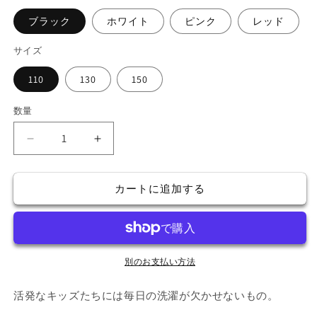
格
ブラック
ホワイト
ピンク
レッド
サイズ
110
130
150
数量
半
半
袖
袖
T
T
カートに追加する
シ
シ
ャ
ャ
ツ
ツ
kids
kids
の
の
別のお支払い方法
数
数
量
量
活発なキッズたちには毎日の洗濯が欠かせないもの。
を
を