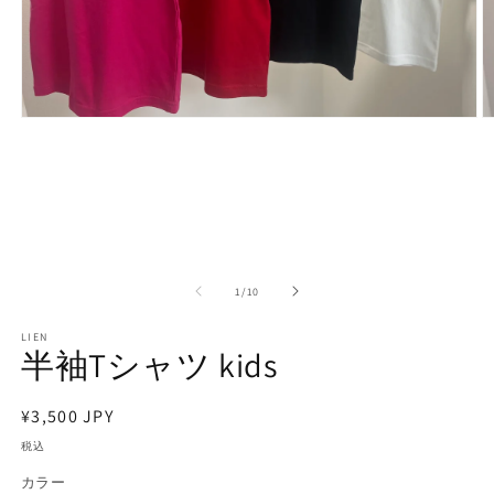
モ
ー
ダ
ル
で
メ
デ
ィ
ア
の
1
/
10
(1)
(2
を
LIEN
開
半袖Tシャツ kids
く
通
¥3,500 JPY
常
税込
価
カラー