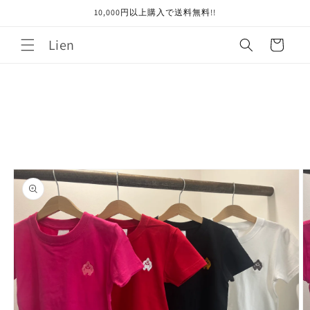
コンテ
10,000円以上購入で送料無料!!
ンツに
進む
カ
Lien
ー
ト
商品情
報にス
キップ