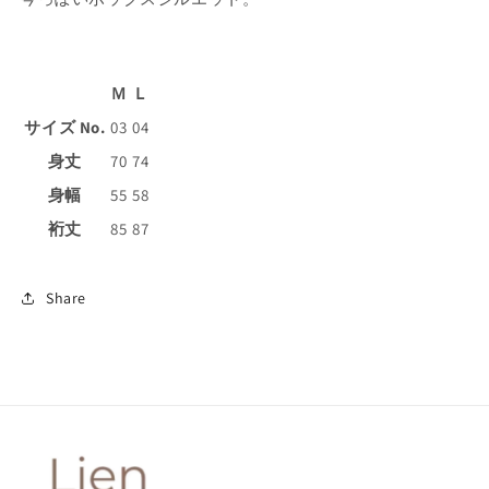
Ｍ
Ｌ
サイズ No.
03
04
身丈
70
74
身幅
55
58
裄丈
85
87
Share