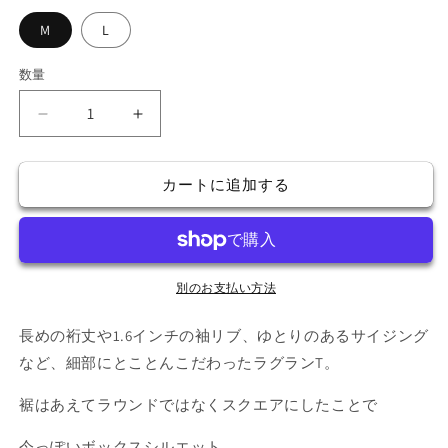
格
M
L
数量
ラ
ラ
グ
グ
ラ
ラ
カートに追加する
ン
ン
の
の
数
数
量
量
別のお支払い方法
を
を
減
増
長めの裄丈や1.6インチの袖リブ、ゆとりのあるサイジング
ら
や
など、細部にとことんこだわったラグランT。
す
す
裾はあえてラウンドではなくスクエアにしたことで
今っぽいボックスシルエット。