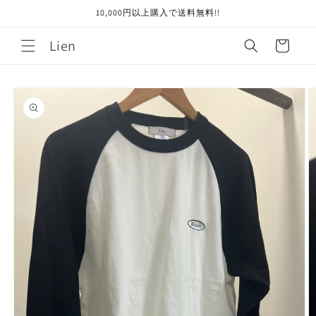
コンテ
10,000円以上購入で送料無料!!
ンツに
進む
カ
Lien
ー
ト
商品情
報にス
キップ