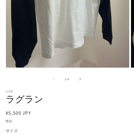
モ
ー
の
1
/
4
ダ
ル
で
LIEN
ラグラン
メ
デ
ィ
通
¥5,500 JPY
ア
(1)
(2
常
税込
を
価
開
サイズ
く